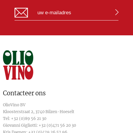
Contacteer ons
OlioVino BV
Kloosterstraat 2, 3740 Bilzen-Hoeselt
Tel:
+32 (0)89 56 21 30
Giovanni Gigliotti:
+32 (0)471 56 20 30
Kris Daenen:
+32 (0)479 26 57 96