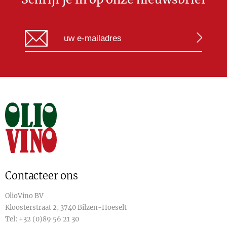
Contacteer ons
OlioVino BV
Kloosterstraat 2, 3740 Bilzen-Hoeselt
Tel:
+32 (0)89 56 21 30