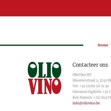
Home
Contacteer ons
OlioVino BV
Kloosterstraat 2, 3740 
Tel:
+32 (0)89 56 21 30
Giovanni Gigliotti:
+32 (
Kris Daenen:
+32 (0)479
info@oliovino.be