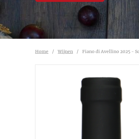
Home
/
Wijnen
/
Fiano di Avellino 2025 - S