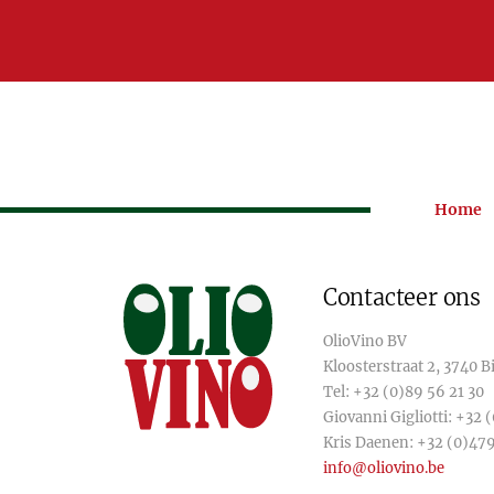
Home
Contacteer ons
OlioVino BV
Kloosterstraat 2, 3740 
Tel:
+32 (0)89 56 21 30
Giovanni Gigliotti:
+32 (
Kris Daenen:
+32 (0)479
info@oliovino.be