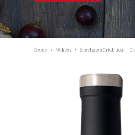
Home
/
Wijnen
/
Sauvignon Friuli 2025 - D