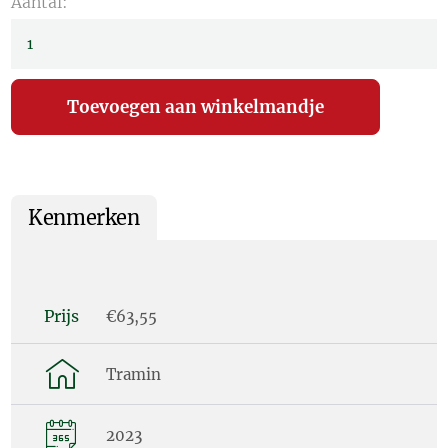
Aantal:
Kenmerken
Prijs
€63,55
Tramin
2023