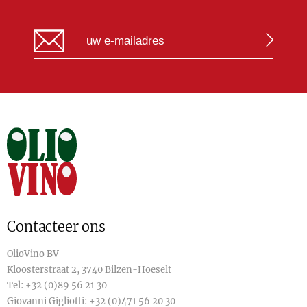
Contacteer ons
OlioVino BV
Kloosterstraat 2, 3740 Bilzen-Hoeselt
Tel:
+32 (0)89 56 21 30
Giovanni Gigliotti:
+32 (0)471 56 20 30