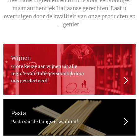
heeft alle ingrediënten in huis voor eenvoudige,
maar authentiek Italiaanse gerechten. Laat u
overtuigen door de kwaliteit van onze producten en
... geniet!
Wijnen
Grote keuze aan wijnen uit alle
regio's van Italië persoonlijk door
ons geselecteerd!
Pasta
Pasta van de hoogste kwaliteit!