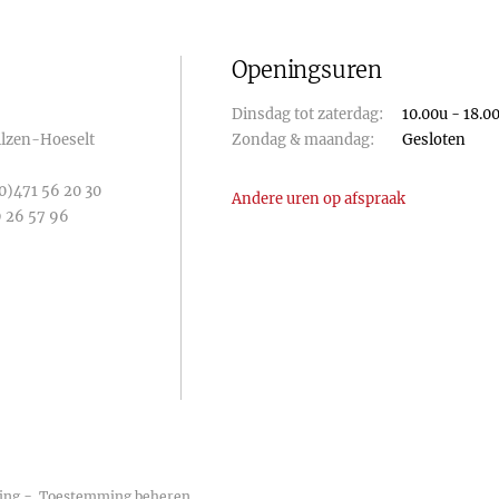
Openingsuren
Dinsdag tot zaterdag:
10.00u - 18.0
Bilzen-Hoeselt
Zondag & maandag:
Gesloten
0)471 56 20 30
Andere uren op afspraak
 26 57 96
-
ing
Toestemming beheren