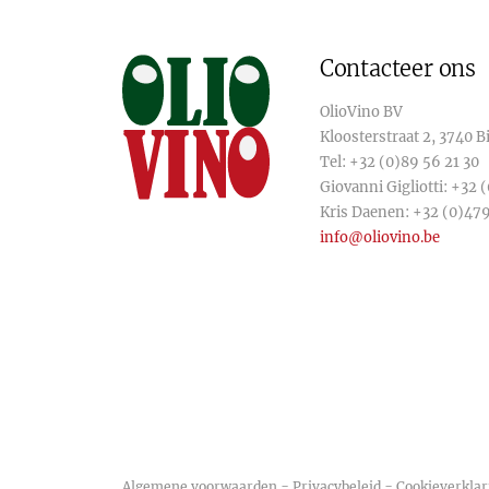
Contacteer ons
OlioVino BV
Kloosterstraat 2, 3740 
Tel:
+32 (0)89 56 21 30
Giovanni Gigliotti:
+32 (
Kris Daenen:
+32 (0)479
info@oliovino.be
-
-
Algemene voorwaarden
Privacybeleid
Cookieverklar