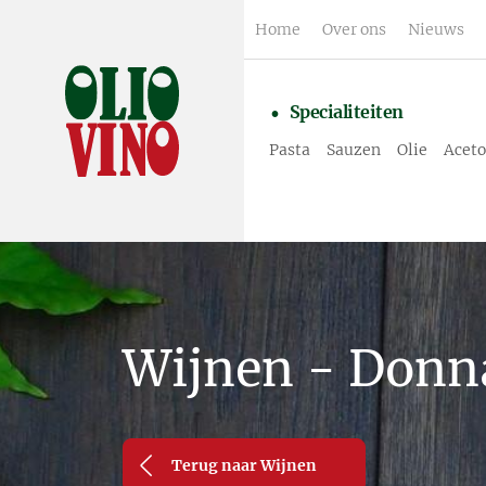
Home
Over ons
Nieuws
Specialiteiten
Pasta
Sauzen
Olie
Aceto
Wijnen - Donna
Terug naar Wijnen