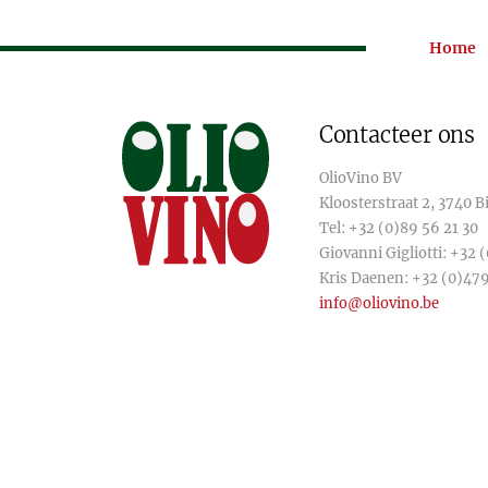
Home
Contacteer ons
OlioVino BV
Kloosterstraat 2, 3740 
Tel:
+32 (0)89 56 21 30
Giovanni Gigliotti:
+32 (
Kris Daenen:
+32 (0)479
info@oliovino.be