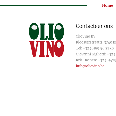
Home
Contacteer ons
OlioVino BV
Kloosterstraat 2, 3740 
Tel:
+32 (0)89 56 21 30
Giovanni Gigliotti:
+32 (
Kris Daenen:
+32 (0)479
info@oliovino.be