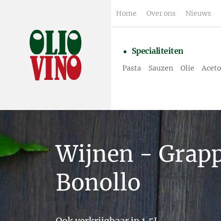
Home
Over ons
Nieuws
Specialiteiten
Pasta
Sauzen
Olie
Aceto
Wijnen - Grapp
Bonollo
Ook verkrijgbaar in 1,5L