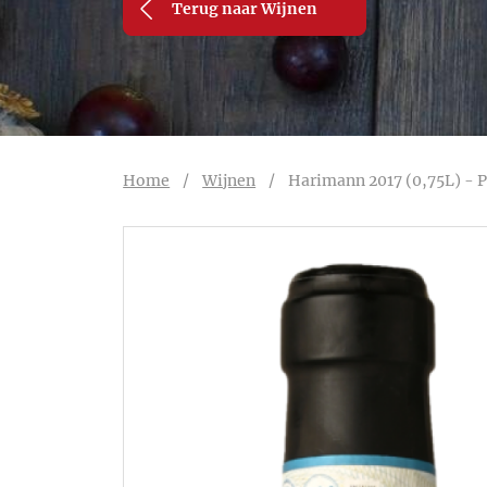
Terug naar Wijnen
Home
/
Wijnen
/
Harimann 2017 (0,75L) - P