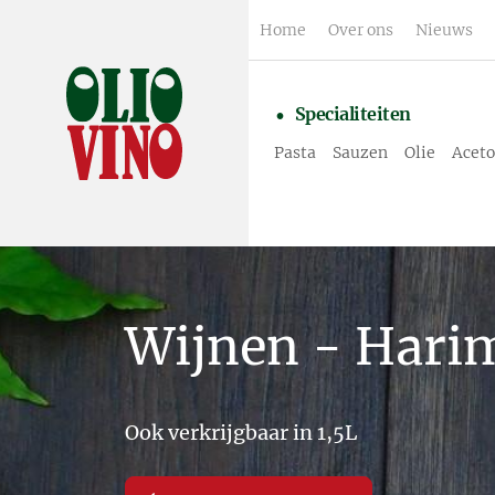
Home
Over ons
Nieuws
Specialiteiten
Pasta
Sauzen
Olie
Aceto
Wijnen - Harim
Ook verkrijgbaar in 1,5L