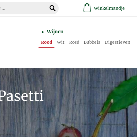
Winkelmandje
Wijnen
Rood
Wit
Rosé
Bubbels
Digestieven
Pasetti